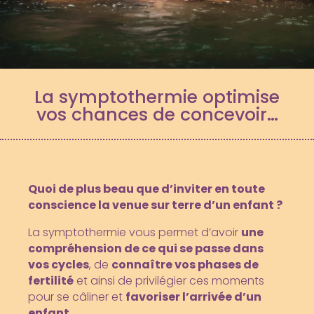
La symptothermie optimise
vos chances de concevoir…
Quoi de plus beau que d’inviter en toute
conscience la venue sur terre d’un enfant ?
La symptothermie vous permet d’avoir
une
compréhension de ce qui se passe dans
vos cycles
, de
connaître vos phases de
fertilité
et ainsi de privilégier ces moments
pour se câliner et
favoriser l’arrivée d’un
enfant.