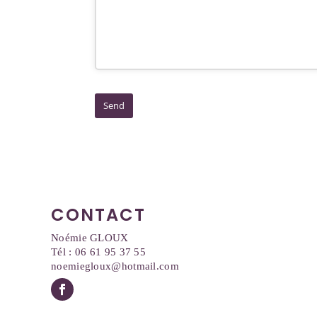
Send
T
h
i
s
f
CONTACT
i
e
Noémie GLOUX
l
Tél : 06 61 95 37 55
d
noemiegloux@hotmail.com
s
h
o