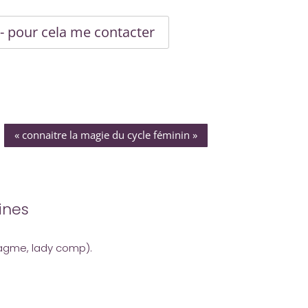
 - pour cela me contacter
« connaitre la magie du cycle féminin »
ines
ragme, lady comp).